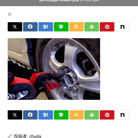
parts/page-header.php
on line
134
投稿者:
chuda