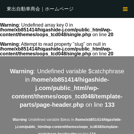
東出自動車商会｜ホームページ
Warning
: Undefined array key 0 in
/home/xb851414/higashide-j.com/public_html/wp-
content/themes/oops_tcd048/single.php
on line
20
Warning
: Attempt to read property "slug" on null in
/home/xb851414/higashide-j.com/public_html/wp-
content/themes/oops_tcd048/single.php
on line
20
Warning
: Undefined variable $catchphrase
in
/home/xb851414/higashide-
j.com/public_html/wp-
content/themes/oops_tcd048/template-
parts/page-header.php
on line
133
Warning
: Undefined variable $desc in
/home/xb851414/higashide-
j.com/public_html/wp-content/themes/oops_tcd048/template-