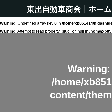
東出自動車商会｜ホーム
Warning
: Undefined array key 0 in
/home/xb851414/higashide
Warning
: Attempt to read property "slug" on null in
/home/xb851
Warning
:
/home/xb851
content/them