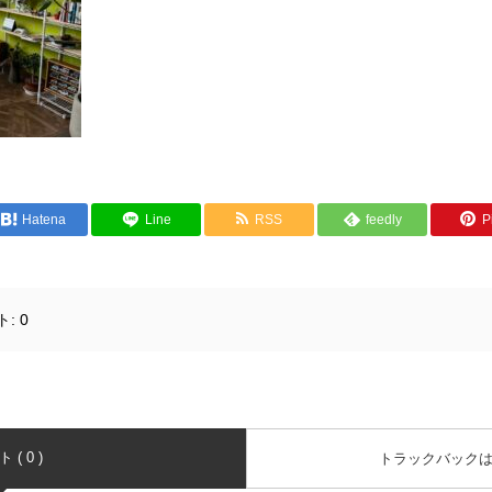
Hatena
Line
RSS
feedly
Pi
ト:
0
( 0 )
トラックバック