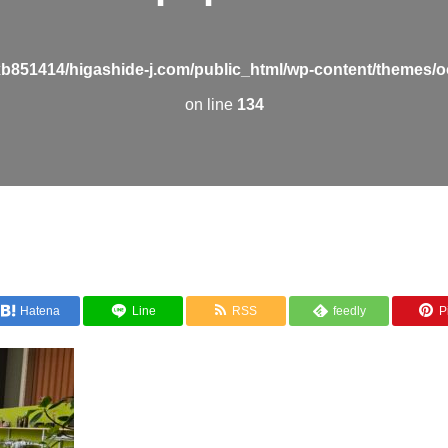
b851414/higashide-j.com/public_html/wp-content/themes/o
on line
134
Hatena
Line
RSS
feedly
Pi