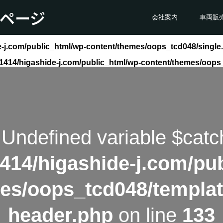
ページ
会社案内
車両販
-j.com/public_html/wp-content/themes/oops_tcd048/single
414/higashide-j.com/public_html/wp-content/themes/oops
 Undefined variable $catc
414/higashide-j.com/pub
es/oops_tcd048/templat
header.php
on line
133